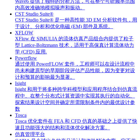
Wave6 提供了独特的分析方法，可在整个可听频率范围
内高效准确地模拟噪声和振动。
CST Studio Suite®
CST Studio Suite® 是一种高性能 3D EM 分析软件包，用
于设计、分析和优化电磁 (EM) 部件及系统。
XFLOW
XFlow 在 SIMULIA 的流体仿真产品组合内提供了粒子
型 Lattice-Boltzmann 技术，适用于高保真计算流体动力
学 (CFD) 应用.
Powerflow
通过使用 PowerFLOW 套件，工程师可以在设计流程中
尚未构建原型的早期阶段评估产品性能，因为变更对设
计和预算的影响最为显著。
Isight
Isight 和用于将多种跨学科模型和应用程序结合到仿真流
程中、在整个分布式计算资源中实现其执行的自动化、
探索结果设计空间并确定所需限制条件内的最优设计参
数
Tosca
Tosca 优化套件在 FEA 和 CFD 仿真的基础之上提供了快
速且功能强大的结构和流体优化解决方案。
仿真管理平台