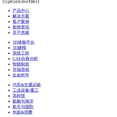
{{cptGetActiveTitle}}
产品中心
解决方案
客户案例
新闻资讯
关于杰索
3D体验平台
3D建模
系统工程
CAE仿真分析
智能制造
市场营销
生命科学
汽车&交通运输
工业设备/重工
高科技
船舶与海洋
航天与国防
包装&消费