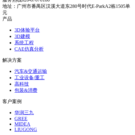
地址：
广州市番禺区汉溪大道东280号时代E-ParkA2栋1505单
元
产品
3D体验平台
3D建模
系统工程
CAE仿真分析
解决方案
汽车&交通运输
工业设备/重工
高科技
包装&消费
客户案例
华润三九
GREE
MIDEA
LIUGONG