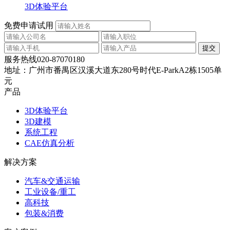
3D体验平台
免费申请试用
服务热线
020-87070180
地址：
广州市番禺区汉溪大道东280号时代E-ParkA2栋1505单
元
产品
3D体验平台
3D建模
系统工程
CAE仿真分析
解决方案
汽车&交通运输
工业设备/重工
高科技
包装&消费