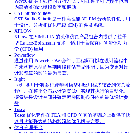
Wave6 提供了独特的分析方法，可在整个可听频率范围
内高效准确地模拟噪声和振动。
CST Studio Suite®
CST Studio Suite® 是一种高性能 3D EM 分析软件包，用
于设计、分析和优化电磁 (EM) 部件及系统。
XFLOW
XFlow 在 SIMULIA 的流体仿真产品组合内提供了粒子
型 Lattice-Boltzmann 技术，适用于高保真计算流体动力
学 (CFD) 应用.
Powerflow
通过使用 PowerFLOW 套件，工程师可以在设计流程中
尚未构建原型的早期阶段评估产品性能，因为变更对设
计和预算的影响最为显著。
Isight
Isight 和用于将多种跨学科模型和应用程序结合到仿真流
程中、在整个分布式计算资源中实现其执行的自动化、
探索结果设计空间并确定所需限制条件内的最优设计参
数
Tosca
Tosca 优化套件在 FEA 和 CFD 仿真的基础之上提供了快
速且功能强大的结构和流体优化解决方案。
仿真管理平台