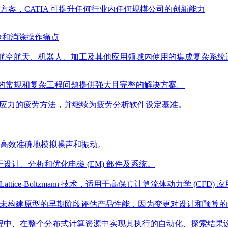
解决方案，CATIA 可提升任何行业内任何规模公司的创新能力
险和消除操作痛点
汽车、航空航天、机器人、加工及其他应用领域内使用的集成复杂系
业应用程序的常规和复杂工程问题提供强大且完整的解决方案。
代多轴应力的疲劳方法，并继续为疲劳分析软件设定基准。
围内高效准确地模拟噪声和振动。
件包，用于设计、分析和优化电磁 (EM) 部件及系统。
ttice-Boltzmann 技术，适用于高保真计算流体动力学 (CFD) 应
程中尚未构建原型的早期阶段评估产品性能，因为变更对设计和预算
仿真流程中、在整个分布式计算资源中实现其执行的自动化、探索结