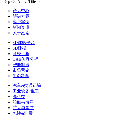
{{cptGetActiveTitle}}
产品中心
解决方案
客户案例
新闻资讯
关于杰索
3D体验平台
3D建模
系统工程
CAE仿真分析
智能制造
市场营销
生命科学
汽车&交通运输
工业设备/重工
高科技
船舶与海洋
航天与国防
包装&消费