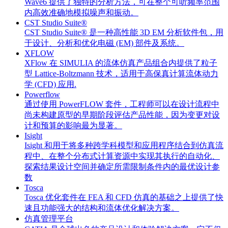
Wave6 提供了独特的分析方法，可在整个可听频率范围
内高效准确地模拟噪声和振动。
CST Studio Suite®
CST Studio Suite® 是一种高性能 3D EM 分析软件包，用
于设计、分析和优化电磁 (EM) 部件及系统。
XFLOW
XFlow 在 SIMULIA 的流体仿真产品组合内提供了粒子
型 Lattice-Boltzmann 技术，适用于高保真计算流体动力
学 (CFD) 应用.
Powerflow
通过使用 PowerFLOW 套件，工程师可以在设计流程中
尚未构建原型的早期阶段评估产品性能，因为变更对设
计和预算的影响最为显著。
Isight
Isight 和用于将多种跨学科模型和应用程序结合到仿真流
程中、在整个分布式计算资源中实现其执行的自动化、
探索结果设计空间并确定所需限制条件内的最优设计参
数
Tosca
Tosca 优化套件在 FEA 和 CFD 仿真的基础之上提供了快
速且功能强大的结构和流体优化解决方案。
仿真管理平台