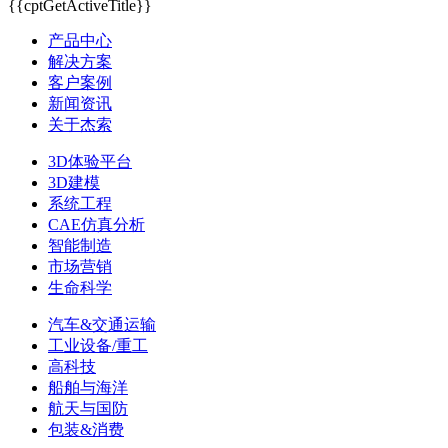
{{cptGetActiveTitle}}
产品中心
解决方案
客户案例
新闻资讯
关于杰索
3D体验平台
3D建模
系统工程
CAE仿真分析
智能制造
市场营销
生命科学
汽车&交通运输
工业设备/重工
高科技
船舶与海洋
航天与国防
包装&消费